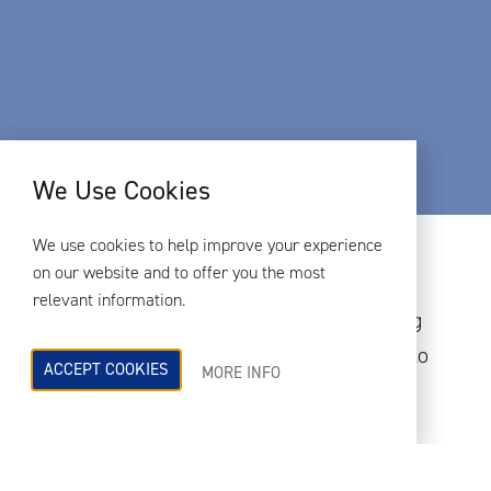
We Use Cookies
We use cookies to help improve your experience
on our website and to offer you the most
relevant information.
Gareth ha escrito una entrada en un blog
para el Instituto de Acústica. En el artículo
ACCEPT COOKIES
MORE INFO
¿Estás escuchando? Gareth reflexiona
sobre cómo los métodos y las prácticas
usadas por los consultores acústicos han